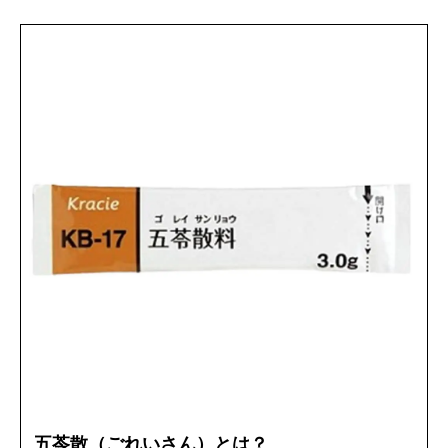
五苓散（ごれいさん）とは？